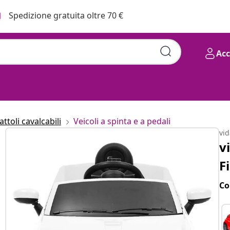
Spedizione gratuita oltre 70 €
Ac
ttoli cavalcabili
Veicoli a spinta e a pedali
vi
v
F
Co