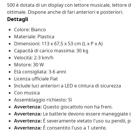
500 è dotata di un display con lettore musicale, lettore
ottimale. Dispone anche di fari anteriori e posteriori.
Dettagli
Colore: Bianco
Materiale: Plastica
Dimensioni: 113 x 67,5 x 53 cm (L x P x A)
Capacità di carico massima: 30 kg
Velocità: 2-3 km/h
Motore: 30 W
Età consigliata: 3-6 anni
Licenza ufficiale Fiat
Include luci anteriori a LED e cintura di sicurezza
Con musica
Assemblaggio richiesto: Sì
Avvertenza:
Questo giocattolo non ha freni.
Avvertenza:
Le batterie devono essere maneggiate d
Avvertenza:
È severamente vietato l'uso su pendii, p
Avvertenza:
È consentito l'uso a 1 utente.