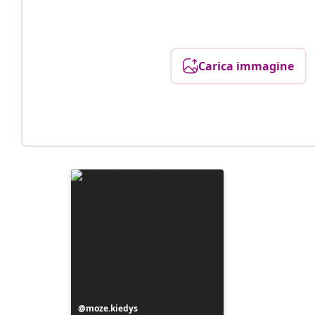
Carica immagine
Post
moze.kiedys