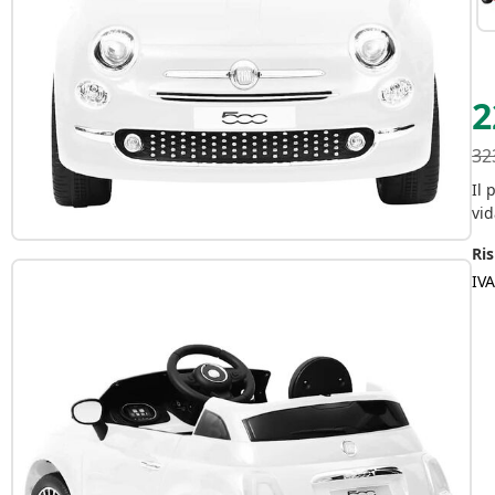
2
32
Il 
vid
Ris
IV