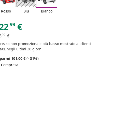
Rosso
Blu
Bianco
99
22
€
99
3
€
prezzo non promozionale più basso mostrato ai clienti
aXL negli ultimi 30 giorni.
parmi 101.00 € (- 31%)
A Compresa