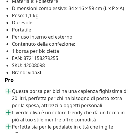
Materiale: Poliestere
Dimensioni complessive: 34 x 16 x 59 cm (L x P x A)
Peso: 1,1 kg
Durevole
Portatile
Per uso interno ed esterno
Contenuto della confezione:
1 borsa per bicicletta
EAN: 8721158279255
SKU: 42008098
Brand: vidaXL
Pro
Questa borsa per bici ha una capienza fighissima di
20 litri, perfetta per chi ha bisogno di posto extra
per la spesa, attrezzi o oggetti personali
Il verde oliva è un colore trendy che dà un tocco in
più al tuo stile mentre offre comodità
Perfetta sia per le pedalate in città che in gite