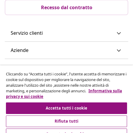
Recesso dal contratto
Servizio clienti
Aziende
vidaXL
Cliccando su “Accetta tutti i cookie”, l'utente accetta di memorizzare i
cookie sul dispositivo per migliorare la navigazione del sito,
Scopri di più
analizzare l'utilizzo del sito ,assistere nelle nostre attività di
marketing, e personalizzazione degli annunci.
Informativa sulla
privacy e sui cookie
Accetta tutti i cookie
Rifiuta tutti
© 2008-2026 vidaXL www.vidaxl.it è un negozio online di