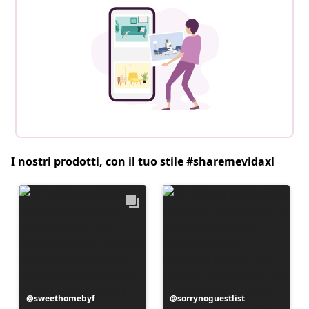
I nostri prodotti, con il tuo stile #sharemevidaxl
Post
sweethomebyf
Post
sorrynoguestlist