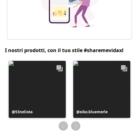
I nostri prodotti, con il tuo stile #sharemevidaxl
Post
53neliota
Post
eiko.bluemerle
pubblicato
pubblicato
da
da