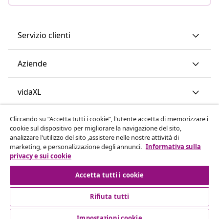
Servizio clienti
Aziende
vidaXL
Cliccando su “Accetta tutti i cookie”, l'utente accetta di memorizzare i
Scopri di più
cookie sul dispositivo per migliorare la navigazione del sito,
analizzare l'utilizzo del sito ,assistere nelle nostre attività di
marketing, e personalizzazione degli annunci.
Informativa sulla
privacy e sui cookie
Accetta tutti i cookie
Rifiuta tutti
© 2008-2026 vidaXL www.vidaxl.it è un negozio online di
vidaXL Marketplace International B.V.
Impostazioni cookie