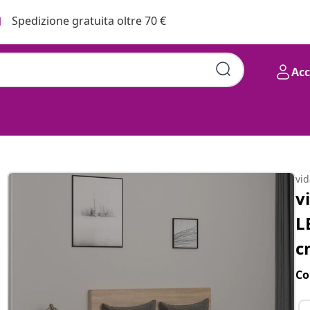
Spedizione gratuita oltre 70 €
Ac
vi
v
L
c
Co