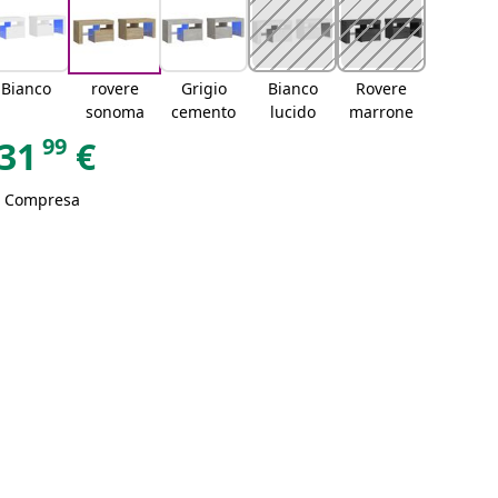
Bianco
rovere
Grigio
Bianco
Rovere
sonoma
cemento
lucido
marrone
99
31
€
A Compresa