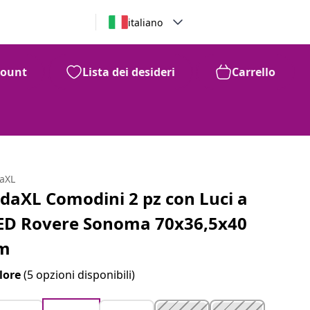
italiano
count
Lista dei desideri
Carrello
daXL
idaXL Comodini 2 pz con Luci a
ED Rovere Sonoma 70x36,5x40
m
lore
(5 opzioni disponibili)