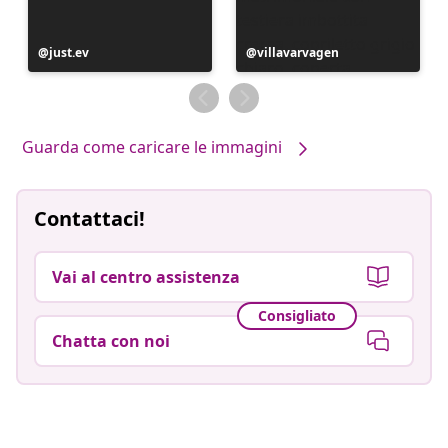
Post
just.ev
Post
villavarvagen
pubblicato
pubblicato
da
da
Guarda come caricare le immagini
Contattaci!
Vai al centro assistenza
Consigliato
Chatta con noi