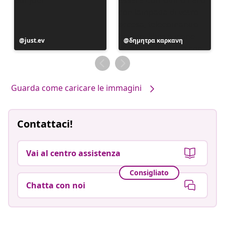
Post
just.ev
Post
δημητρα καρκανη
pubblicato
pubblicato
da
da
Guarda come caricare le immagini
Contattaci!
Vai al centro assistenza
Consigliato
Chatta con noi