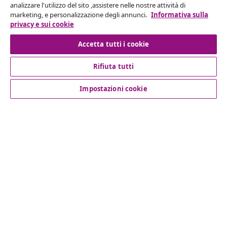
analizzare l'utilizzo del sito ,assistere nelle nostre attività di
Invia una richiesta di recesso per il tuo ordine.
marketing, e personalizzazione degli annunci.
Informativa sulla
privacy e sui cookie
Recesso dal contratto
Accetta tutti i cookie
Rifiuta tutti
Servizio clienti
Impostazioni cookie
Aziende
vidaXL
Scopri di più