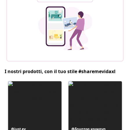
I nostri prodotti, con il tuo stile #sharemevidaxl
Post
just.ev
Post
δημητρα καρκανη