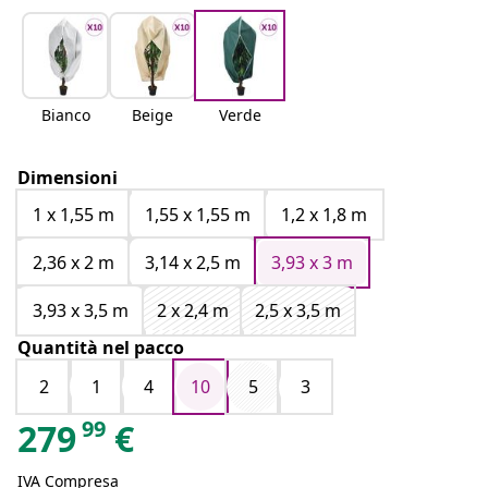
Bianco
Beige
Verde
Dimensioni
1 x 1,55 m
1,55 x 1,55 m
1,2 x 1,8 m
2,36 x 2 m
3,14 x 2,5 m
3,93 x 3 m
3,93 x 3,5 m
2 x 2,4 m
2,5 x 3,5 m
Quantità nel pacco
2
1
4
10
5
3
99
279
€
IVA Compresa