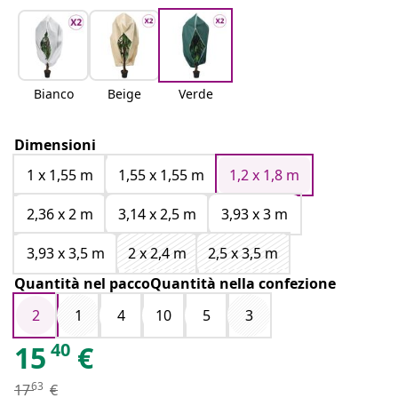
Bianco
Beige
Verde
Dimensioni
1 x 1,55 m
1,55 x 1,55 m
1,2 x 1,8 m
2,36 x 2 m
3,14 x 2,5 m
3,93 x 3 m
3,93 x 3,5 m
2 x 2,4 m
2,5 x 3,5 m
Quantità nel paccoQuantità nella confezione
2
1
4
10
5
3
40
15
€
63
17
€