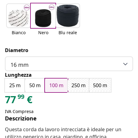
Bianco
Nero
Blu reale
Diametro
16 mm
Lunghezza
25 m
50 m
100 m
250 m
500 m
99
77
€
IVA Compresa
Descrizione
Questa corda da lavoro intrecciata è ideale per un
utilizzo generico in casa, giardino, e officina.