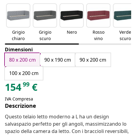
Grigio
Grigio
Nero
Rosso
Verde
chiaro
scuro
vino
scuro
Dimensioni
80 x 200 cm
90 x 190 cm
90 x 200 cm
100 x 200 cm
99
154
€
IVA Compresa
Descrizione
Questo telaio letto moderno a L ha un design
salvaspazio perfetto per gli angoli, massimizzando lo
spazio della camera da letto. Con i braccioli reversibili,