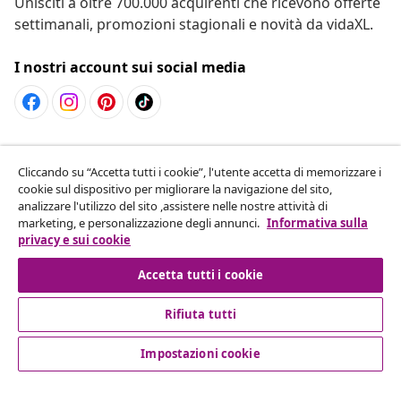
Unisciti a oltre 700.000 acquirenti che ricevono offerte
settimanali, promozioni stagionali e novità da vidaXL.
I nostri account sui social media
Recesso dal contratto
Cliccando su “Accetta tutti i cookie”, l'utente accetta di memorizzare i
Invia una richiesta di recesso per il tuo ordine.
cookie sul dispositivo per migliorare la navigazione del sito,
analizzare l'utilizzo del sito ,assistere nelle nostre attività di
Recesso dal contratto
marketing, e personalizzazione degli annunci.
Informativa sulla
privacy e sui cookie
Accetta tutti i cookie
Servizio clienti
Rifiuta tutti
Aziende
Impostazioni cookie