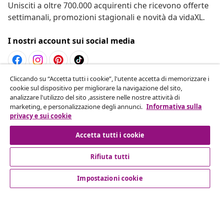
Unisciti a oltre 700.000 acquirenti che ricevono offerte
settimanali, promozioni stagionali e novità da vidaXL.
I nostri account sui social media
Cliccando su “Accetta tutti i cookie”, l'utente accetta di memorizzare i
Recesso dal contratto
cookie sul dispositivo per migliorare la navigazione del sito,
analizzare l'utilizzo del sito ,assistere nelle nostre attività di
Invia una richiesta di recesso per il tuo ordine.
marketing, e personalizzazione degli annunci.
Informativa sulla
privacy e sui cookie
Recesso dal contratto
Accetta tutti i cookie
Rifiuta tutti
Servizio clienti
Impostazioni cookie
Aziende