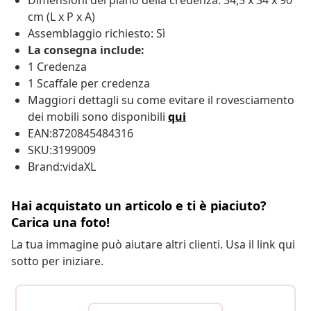
Dimensioni del piano della credenza: 34,5 x 34 x 90
cm (L x P x A)
Assemblaggio richiesto: Sì
La consegna include:
1 Credenza
1 Scaffale per credenza
Maggiori dettagli su come evitare il rovesciamento
dei mobili sono disponibili
qui
EAN:8720845484316
SKU:3199009
Brand:vidaXL
Hai acquistato un articolo e ti è piaciuto?
Carica una foto!
La tua immagine può aiutare altri clienti. Usa il link qui
sotto per iniziare.