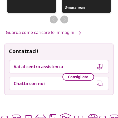
Post
muca_roan
pubblicato
da
Guarda come caricare le immagini
Contattaci!
Vai al centro assistenza
Consigliato
Chatta con noi