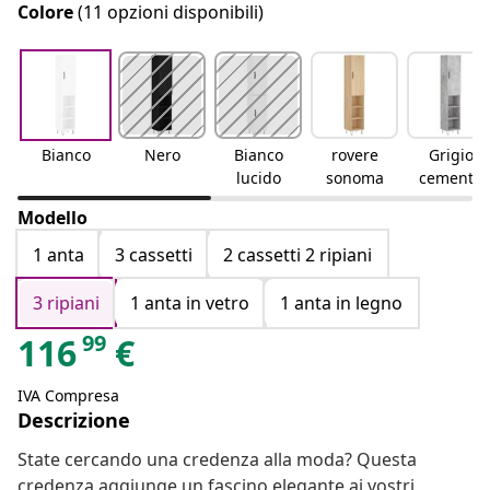
Colore
(11 opzioni disponibili)
Bianco
Nero
Bianco
rovere
Grigio
lucido
sonoma
cemento
Modello
1 anta
3 cassetti
2 cassetti 2 ripiani
3 ripiani
1 anta in vetro
1 anta in legno
99
116
€
IVA Compresa
Descrizione
State cercando una credenza alla moda? Questa
credenza aggiunge un fascino elegante ai vostri