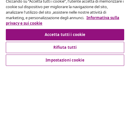
Cliccando su “Accetta tutti i cookie”, l'utente accetta di memorizzare i
Recesso dal contratto
cookie sul dispositivo per migliorare la navigazione del sito,
analizzare l'utilizzo del sito ,assistere nelle nostre attività di
Invia una richiesta di recesso per il tuo ordine.
marketing, e personalizzazione degli annunci.
Informativa sulla
privacy e sui cookie
Recesso dal contratto
Accetta tutti i cookie
Rifiuta tutti
Servizio clienti
Impostazioni cookie
Aziende
vidaXL
Scopri di più