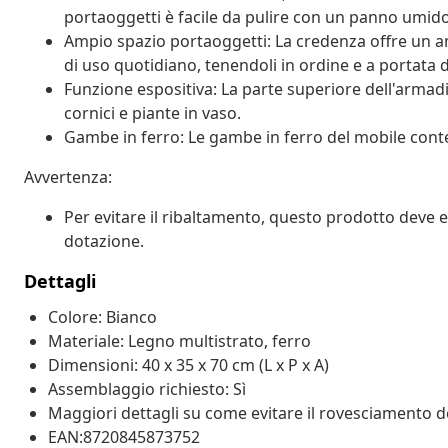
portaoggetti è facile da pulire con un panno umido
Ampio spazio portaoggetti: La credenza offre un am
di uso quotidiano, tenendoli in ordine e a portata 
Funzione espositiva: La parte superiore dell'armadie
cornici e piante in vaso.
Gambe in ferro: Le gambe in ferro del mobile conte
Avvertenza:
Per evitare il ribaltamento, questo prodotto deve ess
dotazione.
Dettagli
Colore: Bianco
Materiale: Legno multistrato, ferro
Dimensioni: 40 x 35 x 70 cm (L x P x A)
Assemblaggio richiesto: Sì
Maggiori dettagli su come evitare il rovesciamento d
EAN:8720845873752