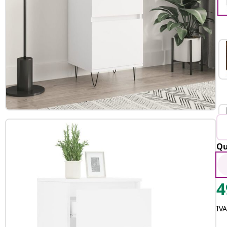
Qu
4
IV