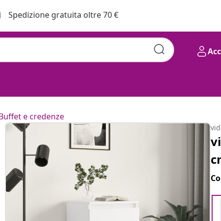
Spedizione gratuita oltre 70 €
Ac
Buffet e credenze
vi
v
c
Co