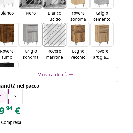
Bianco
Nero
Bianco
rovere
Grigio
lucido
sonoma
cemento
Rovere
Grigio
Rovere
Legno
rovere
fumo
sonoma
marrone
vecchio
artigiana
le
Mostra di più
antità nel pacco
Rovere
nero
1
2
94
9
€
A Compresa