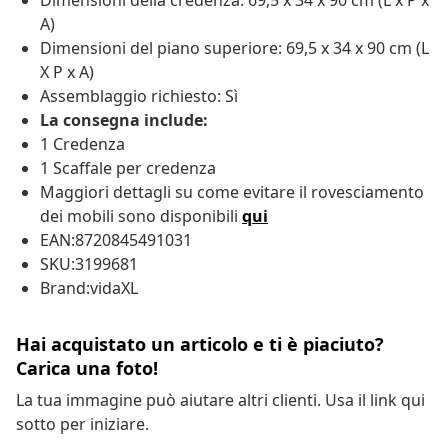
Dimensioni della credenza: 69,5 x 34 x 90 cm (L x P x
A)
Dimensioni del piano superiore: 69,5 x 34 x 90 cm (L
X P x A)
Assemblaggio richiesto: Sì
La consegna include:
1 Credenza
1 Scaffale per credenza
Maggiori dettagli su come evitare il rovesciamento
dei mobili sono disponibili
qui
EAN:8720845491031
SKU:3199681
Brand:vidaXL
Hai acquistato un articolo e ti è piaciuto?
Carica una foto!
La tua immagine può aiutare altri clienti. Usa il link qui
sotto per iniziare.