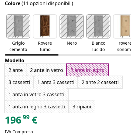
Colore
(11 opzioni disponibili)
Grigio
Rovere
Nero
Bianco
rovere
cemento
fumo
lucido
sonoma
Modello
2 ante
2 ante in vetro
2 ante in legno
3 cassetti
1 anta 3 cassetti
2 ante 2 cassetti
1 anta in vetro 3 cassetti
1 anta in legno 3 cassetti
3 ripiani
99
196
€
IVA Compresa