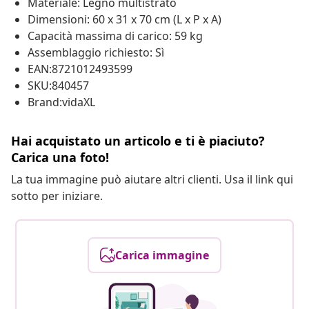
Materiale: Legno multistrato
Dimensioni: 60 x 31 x 70 cm (L x P x A)
Capacità massima di carico: 59 kg
Assemblaggio richiesto: Sì
EAN:8721012493599
SKU:840457
Brand:vidaXL
Hai acquistato un articolo e ti è piaciuto?
Carica una foto!
La tua immagine può aiutare altri clienti. Usa il link qui
sotto per iniziare.
Carica immagine