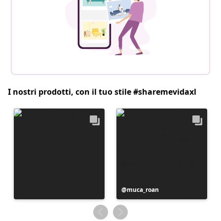
I nostri prodotti, con il tuo stile #sharemevidaxl
Post
muca_roan
pubblicato
da