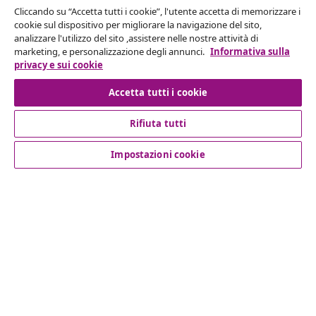
Cliccando su “Accetta tutti i cookie”, l'utente accetta di memorizzare i
Recesso dal contratto
cookie sul dispositivo per migliorare la navigazione del sito,
analizzare l'utilizzo del sito ,assistere nelle nostre attività di
Invia una richiesta di recesso per il tuo ordine.
marketing, e personalizzazione degli annunci.
Informativa sulla
privacy e sui cookie
Recesso dal contratto
Accetta tutti i cookie
Rifiuta tutti
Servizio clienti
Impostazioni cookie
Aziende
vidaXL
Scopri di più