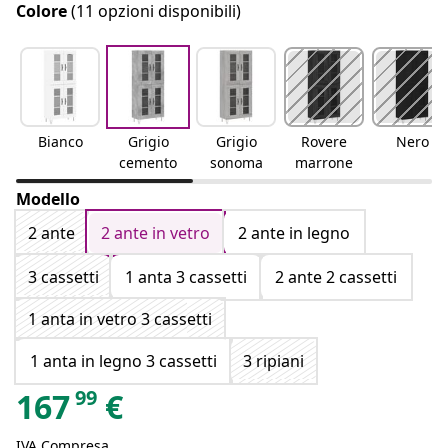
Colore
(11 opzioni disponibili)
Bianco
Grigio
Grigio
Rovere
Nero
cemento
sonoma
marrone
Modello
2 ante
2 ante in vetro
2 ante in legno
3 cassetti
1 anta 3 cassetti
2 ante 2 cassetti
1 anta in vetro 3 cassetti
1 anta in legno 3 cassetti
3 ripiani
99
167
€
IVA Compresa