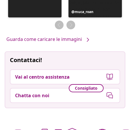
Post
muca_roan
pubblicato
da
Guarda come caricare le immagini
Contattaci!
Vai al centro assistenza
Consigliato
Chatta con noi