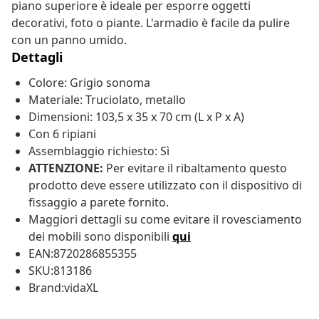
piano superiore è ideale per esporre oggetti
decorativi, foto o piante. L'armadio è facile da pulire
con un panno umido.
Dettagli
Colore: Grigio sonoma
Materiale: Truciolato, metallo
Dimensioni: 103,5 x 35 x 70 cm (L x P x A)
Con 6 ripiani
Assemblaggio richiesto: Sì
ATTENZIONE:
Per evitare il ribaltamento questo
prodotto deve essere utilizzato con il dispositivo di
fissaggio a parete fornito.
Maggiori dettagli su come evitare il rovesciamento
dei mobili sono disponibili
qui
EAN:8720286855355
SKU:813186
Brand:vidaXL