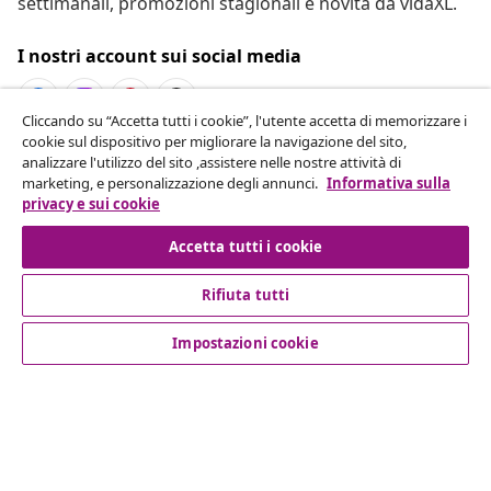
settimanali, promozioni stagionali e novità da vidaXL.
I nostri account sui social media
Cliccando su “Accetta tutti i cookie”, l'utente accetta di memorizzare i
cookie sul dispositivo per migliorare la navigazione del sito,
Recesso dal contratto
analizzare l'utilizzo del sito ,assistere nelle nostre attività di
marketing, e personalizzazione degli annunci.
Informativa sulla
Invia una richiesta di recesso per il tuo ordine.
privacy e sui cookie
Recesso dal contratto
Accetta tutti i cookie
Rifiuta tutti
Servizio clienti
Impostazioni cookie
Aziende
vidaXL