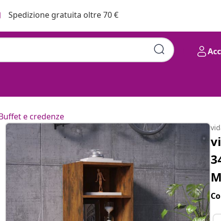
Spedizione gratuita oltre 70 €
Ac
Buffet e credenze
vi
v
3
M
Co