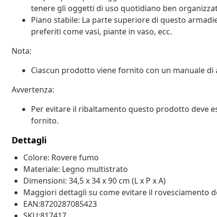
tenere gli oggetti di uso quotidiano ben organizzat
Piano stabile: La parte superiore di questo armadie
preferiti come vasi, piante in vaso, ecc.
Nota:
Ciascun prodotto viene fornito con un manuale di 
Avvertenza:
Per evitare il ribaltamento questo prodotto deve ess
fornito.
Dettagli
Colore: Rovere fumo
Materiale: Legno multistrato
Dimensioni: 34,5 x 34 x 90 cm (L x P x A)
Maggiori dettagli su come evitare il rovesciamento d
EAN:8720287085423
SKU:817417