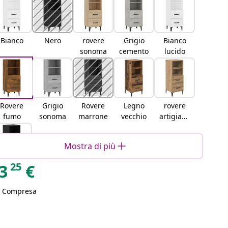
Bianco
Nero
rovere
Grigio
Bianco
sonoma
cemento
lucido
Rovere
Grigio
Rovere
Legno
rovere
fumo
sonoma
marrone
vecchio
artigiana
le
Mostra di più
25
3
€
Rovere
nero
A Compresa