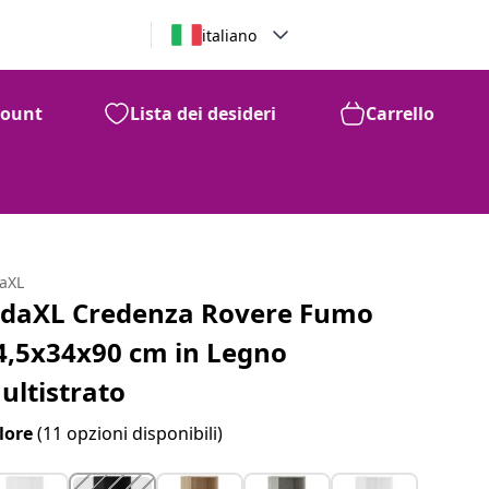
italiano
count
Lista dei desideri
Carrello
daXL
idaXL Credenza Rovere Fumo
4,5x34x90 cm in Legno
ultistrato
lore
(11 opzioni disponibili)