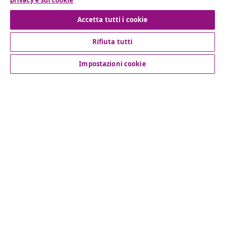
privacy e sui cookie
Recesso dal contratto
Accetta tutti i cookie
Rifiuta tutti
Servizio clienti
Impostazioni cookie
Aziende
vidaXL
Scopri di più
© 2008-2026 vidaXL www.vidaxl.it è un negozio online di