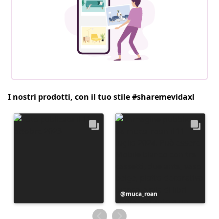
I nostri prodotti, con il tuo stile #sharemevidaxl
Post
muca_roan
pubblicato
da