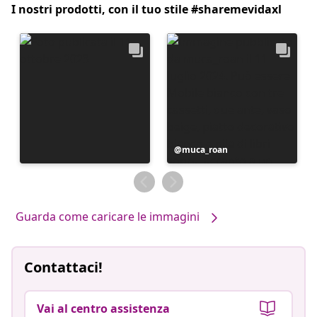
I nostri prodotti, con il tuo stile #sharemevidaxl
Post
muca_roan
pubblicato
da
Guarda come caricare le immagini
Contattaci!
Vai al centro assistenza