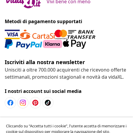
Vivi bene con meno
Metodi di pagamento supportati
Iscriviti alla nostra newsletter
Unisciti a oltre 700.000 acquirenti che ricevono offerte
settimanali, promozioni stagionali e novità da vidaXL.
I nostri account sui social media
Recesso dal contratto
Cliccando su “Accetta tutti i cookie”, l'utente accetta di memorizzare i
Invia una richiesta di recesso per il tuo ordine.
cookie sul dispositivo per migliorare la navigazione del sito,