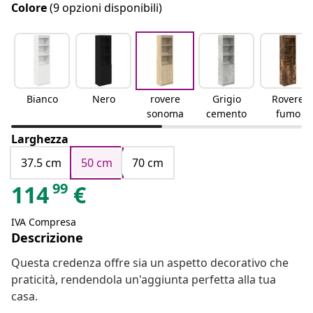
Colore
(9 opzioni disponibili)
Bianco
Nero
rovere
Grigio
Rovere
sonoma
cemento
fumo
Larghezza
37.5 cm
50 cm
70 cm
99
114
€
IVA Compresa
Descrizione
Questa credenza offre sia un aspetto decorativo che
praticità, rendendola un'aggiunta perfetta alla tua
casa.