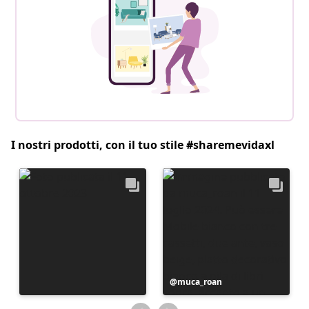
I nostri prodotti, con il tuo stile #sharemevidaxl
Post
muca_roan
pubblicato
da