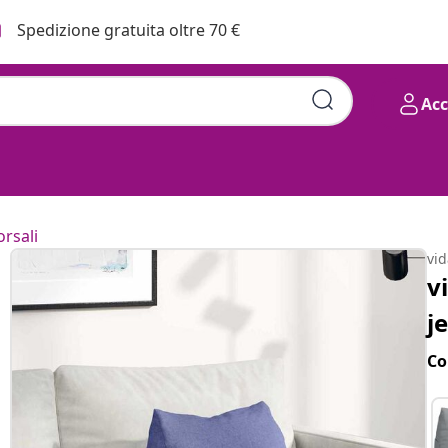
Spedizione gratuita oltre 70 €
Ac
orsali
vi
v
j
Co