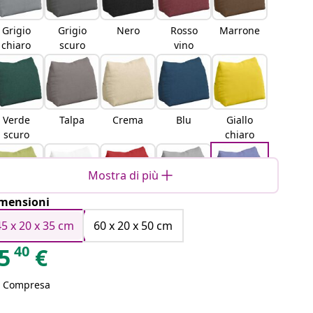
Grigio
Grigio
Nero
Rosso
Marrone
chiaro
scuro
vino
Verde
Talpa
Crema
Blu
Giallo
scuro
chiaro
Mostra di più
mensioni
Verde
Bianco
Rosso
Tessuto
Blu Jeans
chiaro
grigio
45 x 20 x 35 cm
60 x 20 x 50 cm
nuvola
40
5
€
A Compresa
Rosa