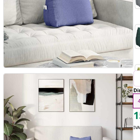
Di
1
IV