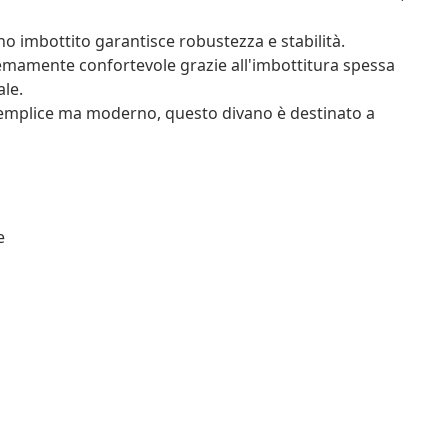
vano imbottito garantisce robustezza e stabilità.
remamente confortevole grazie all'imbottitura spessa
ale.
semplice ma moderno, questo divano è destinato a
e