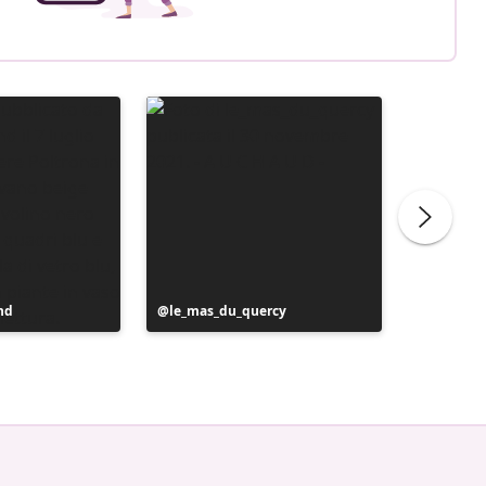
nd
Post
le_mas_du_quercy
Post
valzer_z
pubblicato
pubblic
da
da