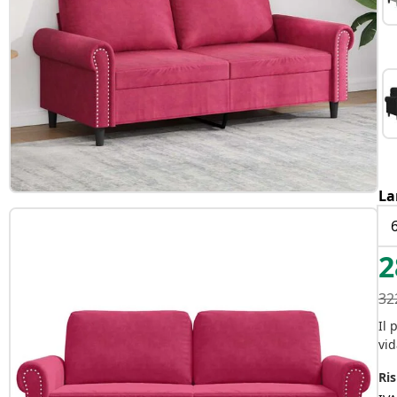
La
2
32
Il 
vid
Ris