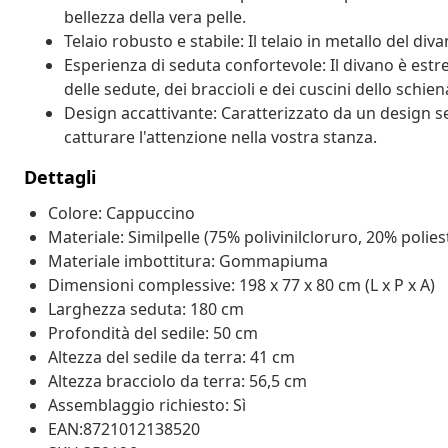
bellezza della vera pelle.
Telaio robusto e stabile: Il telaio in metallo del div
Esperienza di seduta confortevole: Il divano è est
delle sedute, dei braccioli e dei cuscini dello schien
Design accattivante: Caratterizzato da un design 
catturare l'attenzione nella vostra stanza.
Dettagli
Colore: Cappuccino
Materiale: Similpelle (75% polivinilcloruro, 20% polies
Materiale imbottitura: Gommapiuma
Dimensioni complessive: 198 x 77 x 80 cm (L x P x A)
Larghezza seduta: 180 cm
Profondità del sedile: 50 cm
Altezza del sedile da terra: 41 cm
Altezza bracciolo da terra: 56,5 cm
Assemblaggio richiesto: Sì
EAN:8721012138520