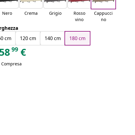
Nero
Crema
Grigio
Rosso
Cappucci
vino
no
rghezza
60 cm
120 cm
140 cm
180 cm
99
58
€
A Compresa