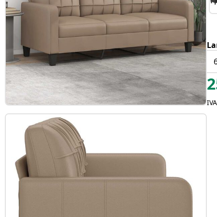
La
2
IV