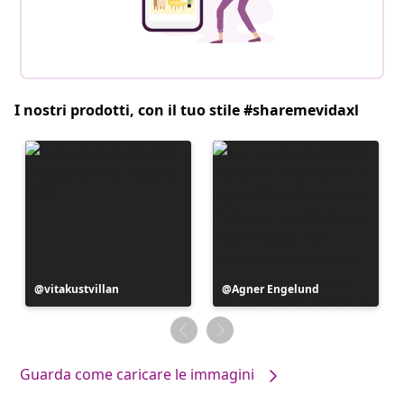
I nostri prodotti, con il tuo stile #sharemevidaxl
Post
vitakustvillan
Post
Agner Engelund
pubblicato
pubblicato
da
da
Guarda come caricare le immagini