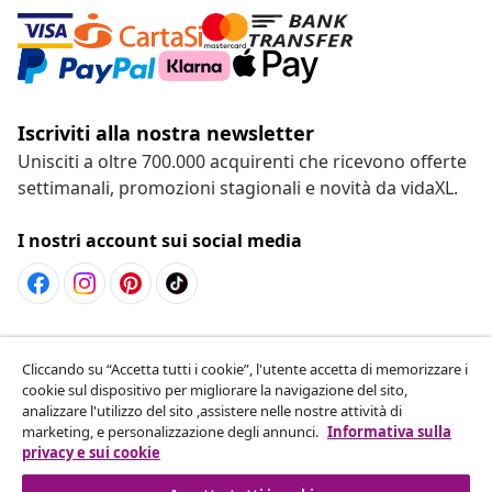
Iscriviti alla nostra newsletter
Unisciti a oltre 700.000 acquirenti che ricevono offerte
settimanali, promozioni stagionali e novità da vidaXL.
I nostri account sui social media
Recesso dal contratto
Cliccando su “Accetta tutti i cookie”, l'utente accetta di memorizzare i
Invia una richiesta di recesso per il tuo ordine.
cookie sul dispositivo per migliorare la navigazione del sito,
analizzare l'utilizzo del sito ,assistere nelle nostre attività di
Recesso dal contratto
marketing, e personalizzazione degli annunci.
Informativa sulla
privacy e sui cookie