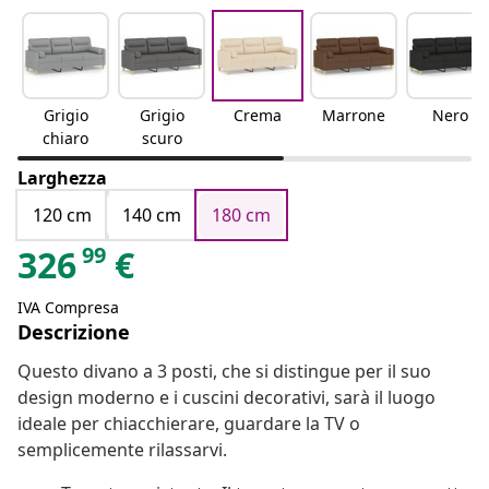
Grigio
Grigio
Crema
Marrone
Nero
chiaro
scuro
Larghezza
120 cm
140 cm
180 cm
99
326
€
IVA Compresa
Descrizione
Questo divano a 3 posti, che si distingue per il suo
design moderno e i cuscini decorativi, sarà il luogo
ideale per chiacchierare, guardare la TV o
semplicemente rilassarvi.