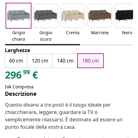
Grigio
Grigio
Crema
Marrone
Nero
chiaro
scuro
Larghezza
60 cm
120 cm
140 cm
180 cm
99
296
€
IVA Compresa
Descrizione
Questo divano a tre posti è il luogo ideale per
chiacchierare, leggere, guardare la TV o
semplicemente rilassarsi. È destinato ad essere un
punto focale della vostra casa.