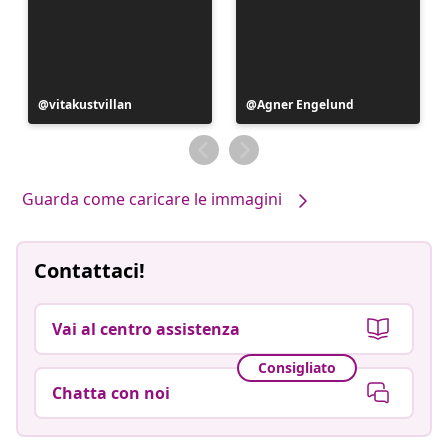
Post
vitakustvillan
Post
Agner Engelund
pubblicato
pubblicato
da
da
Guarda come caricare le immagini
Contattaci!
Vai al centro assistenza
Consigliato
Chatta con noi