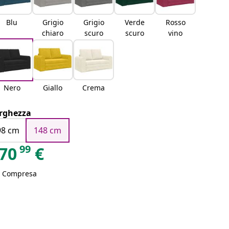
Blu
Grigio
Grigio
Verde
Rosso
chiaro
scuro
scuro
vino
Nero
Giallo
Crema
rghezza
98 cm
148 cm
99
70
€
A Compresa