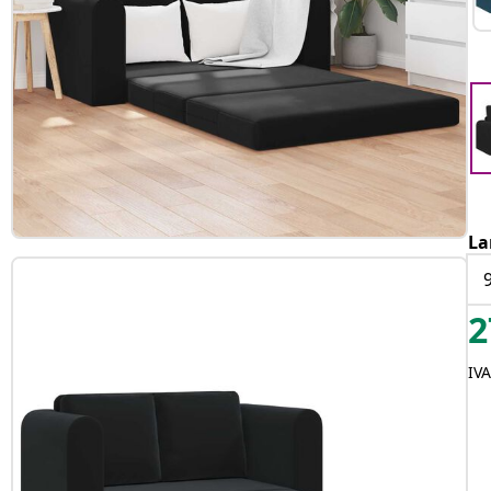
La
2
IV