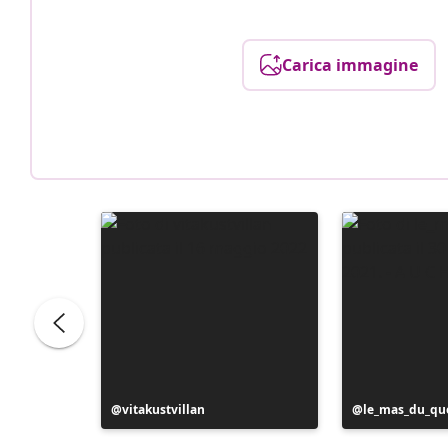
Carica immagine
Post
vitakustvillan
Post
le_mas_du_qu
pubblicato
pubblicato
da
da