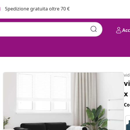
Spedizione gratuita oltre 70 €
Ac
vi
v
x
Co