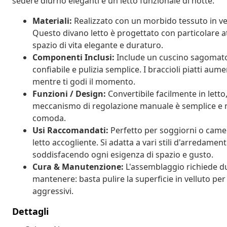
sedere diurno eleganti e un letto funzionale di notte.
Materiali:
Realizzato con un morbido tessuto in vel
Questo divano letto è progettato con particolare at
spazio di vita elegante e duraturo.
Componenti Inclusi:
Include un cuscino sagomato 
confiabile e pulizia semplice. I braccioli piatti au
mentre ti godi il momento.
Funzioni / Design:
Convertibile facilmente in letto
meccanismo di regolazione manuale è semplice e no
comoda.
Usi Raccomandati:
Perfetto per soggiorni o camer
letto accogliente. Si adatta a vari stili d'arredam
soddisfacendo ogni esigenza di spazio e gusto.
Cura & Manutenzione:
L'assemblaggio richiede du
mantenere: basta pulire la superficie in velluto per
aggressivi.
Dettagli