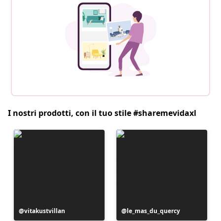
I nostri prodotti, con il tuo stile #sharemevidaxl
Post
vitakustvillan
Post
le_mas_du_quercy
pubblicato
pubblicato