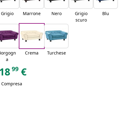
Grigio
Marrone
Nero
Grigio
Blu
scuro
Borgogn
Crema
Turchese
a
99
18
€
A Compresa