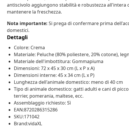
antiscivolo aggiungono stabilità e robustezza all'intera 
mantenere la freschezza.
Nota importante:
Si prega di confermare prima dell'acq
domestici.
Dettagli
Colore: Crema
Materiale: Peluche (80% poliestere, 20% cotone), leg
Materiale dell'imbottitura: Gommapiuma
Dimensioni: 72 x 45 x 30 cm (L x P x A)
Dimensioni interne: 45 x 34 cm (L x P)
Lunghezza dell'animale domestico: meno di 40 cm
Tipo di animale domestico: gatti adulti e cani di pic
terrier, pomerania, maltese, ecc.
Assemblaggio richiesto: Sì
EAN:8720286315286
SKU:171042
Brand:vidaXL