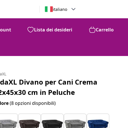
italiano
count
Lista dei desideri
Carrello
daXL
idaXL Divano per Cani Crema
2x45x30 cm in Peluche
lore
(8 opzioni disponibili)