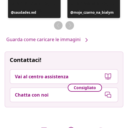
Post
saudades.wd
Post
moje_czarno_na_bialym
pubblicato
pubblicato
da
da
Guarda come caricare le immagini
Contattaci!
Vai al centro assistenza
Consigliato
Chatta con noi