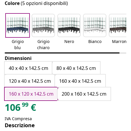
Colore
(5 opzioni disponibili)
Grigio
Grigio
Nero
Bianco
Marrone
blu
chiaro
Dimensioni
40 x 40 x 142.5 cm
80 x 40 x 142.5 cm
120 x 40 x 142.5 cm
160 x 40 x 142.5 cm
160 x 120 x 142.5 cm
200 x 160 x 142.5 cm
99
106
€
IVA Compresa
Descrizione