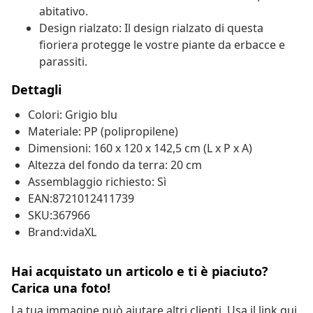
abitativo.
Design rialzato: Il design rialzato di questa
fioriera protegge le vostre piante da erbacce e
parassiti.
Dettagli
Colori: Grigio blu
Materiale: PP (polipropilene)
Dimensioni: 160 x 120 x 142,5 cm (L x P x A)
Altezza del fondo da terra: 20 cm
Assemblaggio richiesto: Sì
EAN:8721012411739
SKU:367966
Brand:vidaXL
Hai acquistato un articolo e ti è piaciuto?
Carica una foto!
La tua immagine può aiutare altri clienti. Usa il link qui