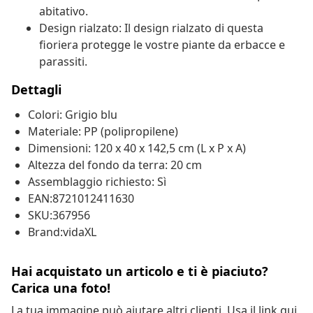
abitativo.
Design rialzato: Il design rialzato di questa
fioriera protegge le vostre piante da erbacce e
parassiti.
Dettagli
Colori: Grigio blu
Materiale: PP (polipropilene)
Dimensioni: 120 x 40 x 142,5 cm (L x P x A)
Altezza del fondo da terra: 20 cm
Assemblaggio richiesto: Sì
EAN:8721012411630
SKU:367956
Brand:vidaXL
Hai acquistato un articolo e ti è piaciuto?
Carica una foto!
La tua immagine può aiutare altri clienti. Usa il link qui