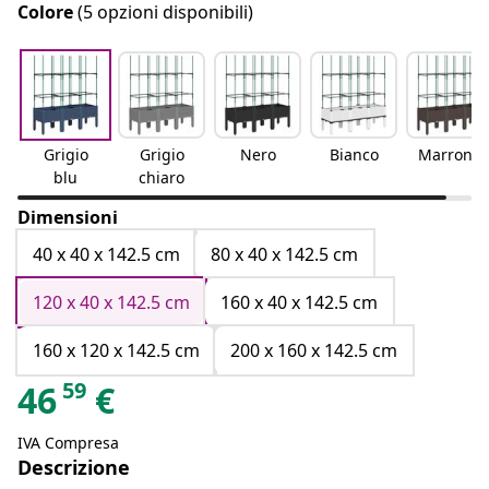
Colore
(5 opzioni disponibili)
Grigio
Grigio
Nero
Bianco
Marrone
blu
chiaro
Dimensioni
40 x 40 x 142.5 cm
80 x 40 x 142.5 cm
120 x 40 x 142.5 cm
160 x 40 x 142.5 cm
160 x 120 x 142.5 cm
200 x 160 x 142.5 cm
59
46
€
IVA Compresa
Descrizione