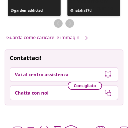
Post
garden_addicted_
Post
natalia87d
pubblicato
pubblicato
da
da
Guarda come caricare le immagini
Contattaci!
Vai al centro assistenza
Consigliato
Chatta con noi