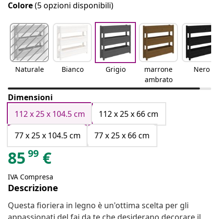
Colore
(5 opzioni disponibili)
Naturale
Bianco
Grigio
marrone
Nero
ambrato
Dimensioni
112 x 25 x 104.5 cm
112 x 25 x 66 cm
77 x 25 x 104.5 cm
77 x 25 x 66 cm
99
85
€
IVA Compresa
Descrizione
Questa fioriera in legno è un'ottima scelta per gli
appassionati del fai da te che desiderano decorare il