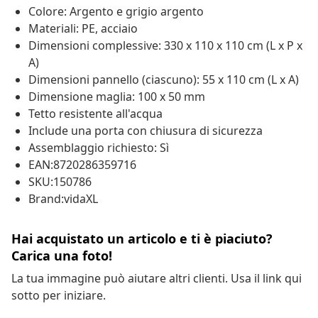
Colore: Argento e grigio argento
Materiali: PE, acciaio
Dimensioni complessive: 330 x 110 x 110 cm (L x P x
A)
Dimensioni pannello (ciascuno): 55 x 110 cm (L x A)
Dimensione maglia: 100 x 50 mm
Tetto resistente all'acqua
Include una porta con chiusura di sicurezza
Assemblaggio richiesto: Sì
EAN:8720286359716
SKU:150786
Brand:vidaXL
Hai acquistato un articolo e ti è piaciuto?
Carica una foto!
La tua immagine può aiutare altri clienti. Usa il link qui
sotto per iniziare.