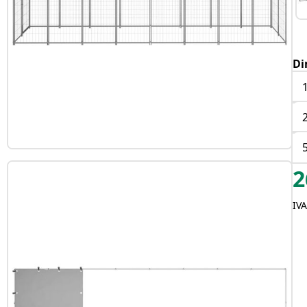
Di
2
IV