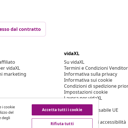
esso dal contratto
vidaXL
filiato
Su vidaXL
er vidaXL
Termini e Condizioni Venditor
ni marketing
Informativa sulla privacy
Informativa sui cookie
Condizioni di spedizione prior
Impostazioni cookie
Lavora per vidaXL
Sicurezza
e i cookie
Persona responsabile UE
Accetta tutti i cookie
lizzo del
Politica di EPR
e degli
Dichiarazione di accessibilità
Rifiuta tutti