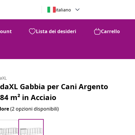
italiano
count
Lista dei desideri
Carrello
daXL
idaXL Gabbia per Cani Argento
,84 m² in Acciaio
lore
(2 opzioni disponibili)