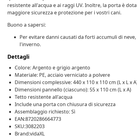
resistente all'acqua e ai raggi UV. Inoltre, la porta è do
maggiore sicurezza e protezione per i vostri cani.
Buono a sapersi:
Per evitare danni causati da forti accumuli di neve,
l'inverno.
Dettagli
Colore: Argento e grigio argento
Materiale: PE, acciaio verniciato a polvere
Dimensioni complessive: 440 x 110 x 110 cm (L x L x A
Dimensioni pannello (ciascuno): 55 x 110 cm (L x A)
Tetto resistente all'acqua
Include una porta con chiusura di sicurezza
Assemblaggio richiesto: Sì
EAN:8720286664773
SKU:3082203
Brand:vidaXL