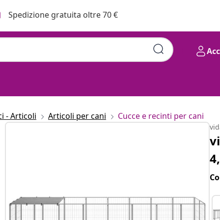
Spedizione gratuita oltre 70 €
Ac
 - Articoli
Articoli per cani
Cucce e recinti per cani
vi
v
4
Co