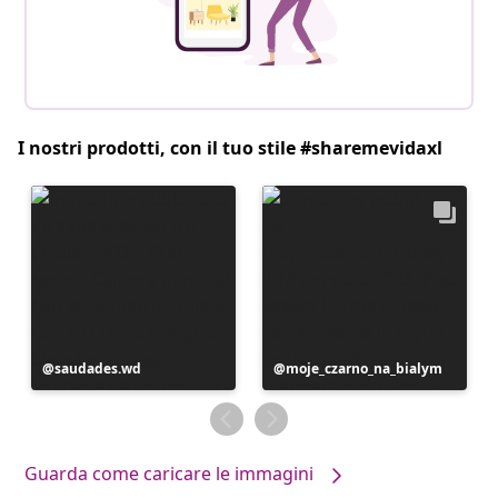
I nostri prodotti, con il tuo stile #sharemevidaxl
Post
saudades.wd
Post
moje_czarno_na_bialym
pubblicato
pubblicato
da
da
Guarda come caricare le immagini