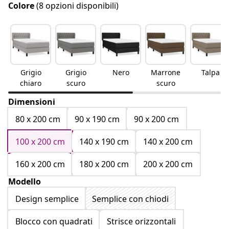
Colore
(8 opzioni disponibili)
Grigio
Grigio
Nero
Marrone
Talpa
chiaro
scuro
scuro
Dimensioni
80 x 200 cm
90 x 190 cm
90 x 200 cm
100 x 200 cm
140 x 190 cm
140 x 200 cm
160 x 200 cm
180 x 200 cm
200 x 200 cm
Modello
Design semplice
Semplice con chiodi
Blocco con quadrati
Strisce orizzontali