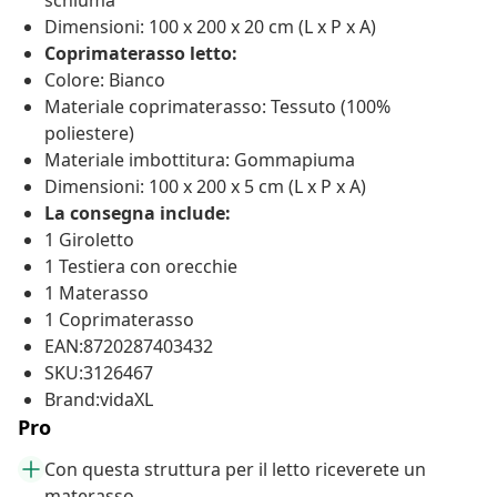
schiuma
Dimensioni: 100 x 200 x 20 cm (L x P x A)
Coprimaterasso letto:
Colore: Bianco
Materiale coprimaterasso: Tessuto (100%
poliestere)
Materiale imbottitura: Gommapiuma
Dimensioni: 100 x 200 x 5 cm (L x P x A)
La consegna include:
1 Giroletto
1 Testiera con orecchie
1 Materasso
1 Coprimaterasso
EAN:8720287403432
SKU:3126467
Brand:vidaXL
Pro
Con questa struttura per il letto riceverete un
materasso