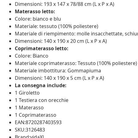
Dimensioni: 193 x 147 x 78/88 cm (L x P x A)
Materasso letto:
Colore: bianco e blu
Materiale: tessuto (100% poliestere)
Materiale di riempimento: molle insacchettate, schi
Dimensioni: 140 x 190 x 20 cm (L x P x A)
Coprimaterasso letto:
Colore: Bianco
Materiale coprimaterasso: Tessuto (100% poliestere)
Materiale imbottitura: Gommapiuma
Dimensioni: 140 x 190 x 5 cm (L x P x A)
La consegna include:
1 Giroletto
1 Testiera con orecchie
1 Materasso
1 Coprimaterasso
EAN:8720287403593
SKU:3126483
Brand:vidaXL