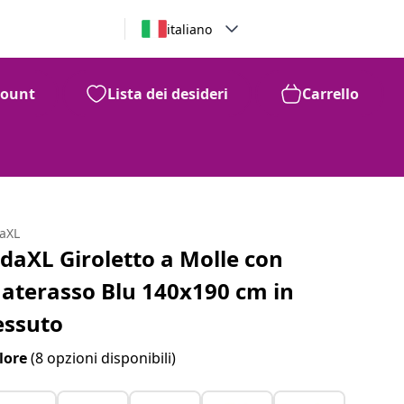
italiano
count
Lista dei desideri
Carrello
daXL
idaXL Giroletto a Molle con
aterasso Blu 140x190 cm in
essuto
lore
(8 opzioni disponibili)