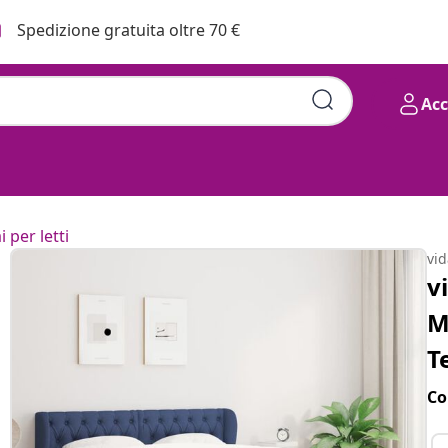
Spedizione gratuita oltre 70 €
Ac
i per letti
vi
v
M
T
Co