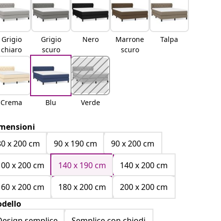
Grigio
Grigio
Nero
Marrone
Talpa
chiaro
scuro
scuro
Crema
Blu
Verde
mensioni
80 x 200 cm
90 x 190 cm
90 x 200 cm
100 x 200 cm
140 x 190 cm
140 x 200 cm
160 x 200 cm
180 x 200 cm
200 x 200 cm
dello
Design semplice
Semplice con chiodi