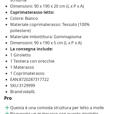
schiuma
Dimensioni: 90 x 190 x 20 cm (L x P x A)
Coprimaterasso letto:
Colore: Bianco
Materiale coprimaterasso: Tessuto (100%
poliestere)
Materiale imbottitura: Gommapiuma
Dimensioni: 90 x 190 x 5 cm (L x P x A)
La consegna include:
1 Giroletto
1 Testiera con orecchie
1 Materasso
1 Coprimaterasso
EAN:8720287317722
SKU:3129999
Brand:vidaXL
Pro
Questa è una comoda struttura per letto a molle
Riceverete un materasso con questo giroletto