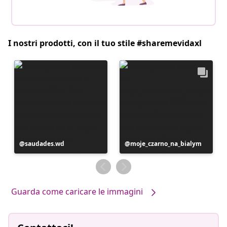
I nostri prodotti, con il tuo stile #sharemevidaxl
Post
saudades.wd
Post
moje_czarno_na_bialym
pubblicato
pubblicato
da
da
Guarda come caricare le immagini