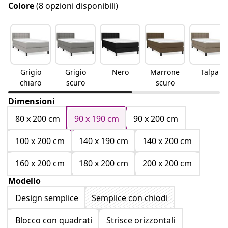
Colore
(8 opzioni disponibili)
Grigio
Grigio
Nero
Marrone
Talpa
chiaro
scuro
scuro
Dimensioni
80 x 200 cm
90 x 190 cm
90 x 200 cm
100 x 200 cm
140 x 190 cm
140 x 200 cm
160 x 200 cm
180 x 200 cm
200 x 200 cm
Modello
Design semplice
Semplice con chiodi
Blocco con quadrati
Strisce orizzontali