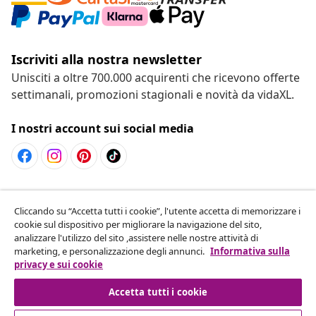
Iscriviti alla nostra newsletter
Unisciti a oltre 700.000 acquirenti che ricevono offerte
settimanali, promozioni stagionali e novità da vidaXL.
I nostri account sui social media
Recesso dal contratto
Cliccando su “Accetta tutti i cookie”, l'utente accetta di memorizzare i
Invia una richiesta di recesso per il tuo ordine.
cookie sul dispositivo per migliorare la navigazione del sito,
analizzare l'utilizzo del sito ,assistere nelle nostre attività di
Recesso dal contratto
marketing, e personalizzazione degli annunci.
Informativa sulla
privacy e sui cookie
Accetta tutti i cookie
Servizio clienti