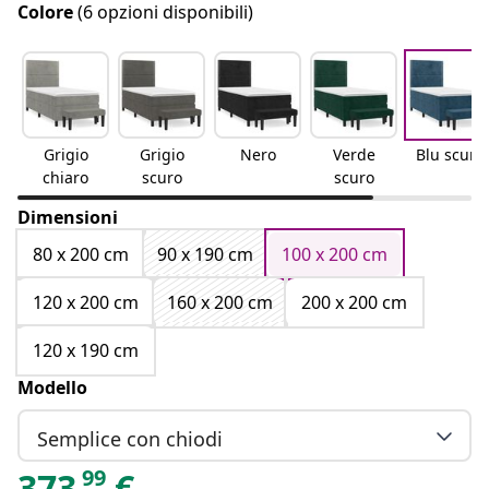
Colore
(6 opzioni disponibili)
Grigio
Grigio
Nero
Verde
Blu scuro
chiaro
scuro
scuro
Dimensioni
80 x 200 cm
90 x 190 cm
100 x 200 cm
120 x 200 cm
160 x 200 cm
200 x 200 cm
120 x 190 cm
Modello
Semplice con chiodi
99
373
€