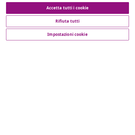
Recesso dal contratto
Accetta tutti i cookie
Rifiuta tutti
Servizio clienti
Impostazioni cookie
Aziende
vidaXL
Scopri di più
© 2008-2026 vidaXL www.vidaxl.it è un negozio online di