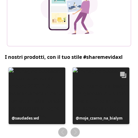
I nostri prodotti, con il tuo stile #sharemevidaxl
Post
saudades.wd
Post
moje_czarno_na_bialym
pubblicato
pubblicato
da
da