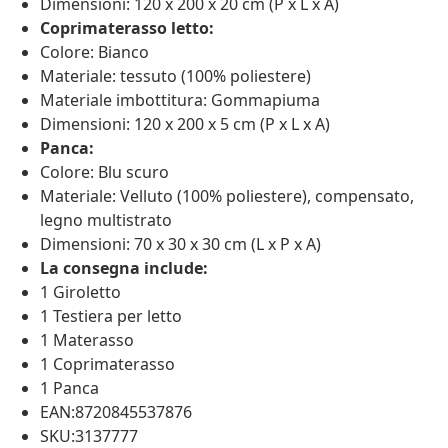
Dimensioni: 120 x 200 x 20 cm (P x L x A)
Coprimaterasso letto:
Colore: Bianco
Materiale: tessuto (100% poliestere)
Materiale imbottitura: Gommapiuma
Dimensioni: 120 x 200 x 5 cm (P x L x A)
Panca:
Colore: Blu scuro
Materiale: Velluto (100% poliestere), compensato,
legno multistrato
Dimensioni: 70 x 30 x 30 cm (L x P x A)
La consegna include:
1 Giroletto
1 Testiera per letto
1 Materasso
1 Coprimaterasso
1 Panca
EAN:8720845537876
SKU:3137777