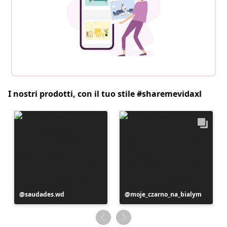
I nostri prodotti, con il tuo stile #sharemevidaxl
Post
saudades.wd
Post
moje_czarno_na_bialym
pubblicato
pubblicato
da
da