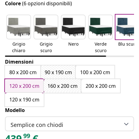
Colore
(6 opzioni disponibili)
Grigio
Grigio
Nero
Verde
Blu scuro
chiaro
scuro
scuro
Dimensioni
80 x 200 cm
90 x 190 cm
100 x 200 cm
120 x 200 cm
160 x 200 cm
200 x 200 cm
120 x 190 cm
Modello
Semplice con chiodi
99
439
€