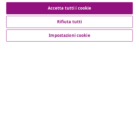
Recesso dal contratto
Accetta tutti i cookie
Rifiuta tutti
Servizio clienti
Impostazioni cookie
Aziende
vidaXL
Scopri di più
© 2008-2026 vidaXL www.vidaxl.it è un negozio online di