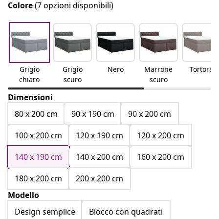
Colore
(7 opzioni disponibili)
Grigio
Grigio
Nero
Marrone
Tortora
chiaro
scuro
scuro
Dimensioni
80 x 200 cm
90 x 190 cm
90 x 200 cm
100 x 200 cm
120 x 190 cm
120 x 200 cm
140 x 190 cm
140 x 200 cm
160 x 200 cm
180 x 200 cm
200 x 200 cm
Modello
Design semplice
Blocco con quadrati