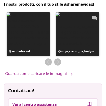
I nostri prodotti, con il tuo stile #sharemevidaxl
Post
saudades.wd
Post
moje_czarno_na_bialym
pubblicato
pubblicato
da
da
Guarda come caricare le immagini
Contattaci!
Vai al centro assistenza