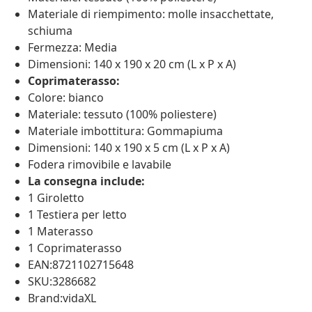
Materiale di riempimento: molle insacchettate,
schiuma
Fermezza: Media
Dimensioni: 140 x 190 x 20 cm (L x P x A)
Coprimaterasso:
Colore: bianco
Materiale: tessuto (100% poliestere)
Materiale imbottitura: Gommapiuma
Dimensioni: 140 x 190 x 5 cm (L x P x A)
Fodera rimovibile e lavabile
La consegna include:
1 Giroletto
1 Testiera per letto
1 Materasso
1 Coprimaterasso
EAN:8721102715648
SKU:3286682
Brand:vidaXL