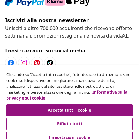
Iscriviti alla nostra newsletter
Unisciti a oltre 700.000 acquirenti che ricevono offerte
settimanali, promozioni stagionali e novità da vidaXL.
I nostri account sui social media
Cliccando su “Accetta tutti i cookie”, l'utente accetta di memorizzare i
Recesso dal contratto
cookie sul dispositivo per migliorare la navigazione del sito,
analizzare l'utilizzo del sito ,assistere nelle nostre attività di
Invia una richiesta di recesso per il tuo ordine.
marketing, e personalizzazione degli annunci.
Informativa sulla
privacy e sui cookie
Recesso dal contratto
Accetta tutti i cookie
Rifiuta tutti
Servizio clienti
Impostazioni cookie