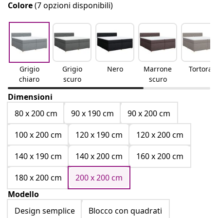
Colore
(7 opzioni disponibili)
Grigio
Grigio
Nero
Marrone
Tortora
chiaro
scuro
scuro
Dimensioni
80 x 200 cm
90 x 190 cm
90 x 200 cm
100 x 200 cm
120 x 190 cm
120 x 200 cm
140 x 190 cm
140 x 200 cm
160 x 200 cm
180 x 200 cm
200 x 200 cm
Modello
Design semplice
Blocco con quadrati