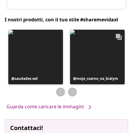
I nostri prodotti, con il tuo stile #sharemevidaxl
Post
saudades.wd
Post
moje_czarno_na_bialym
pubblicato
pubblicato
da
da
Guarda come caricare le immagini
Contattaci!