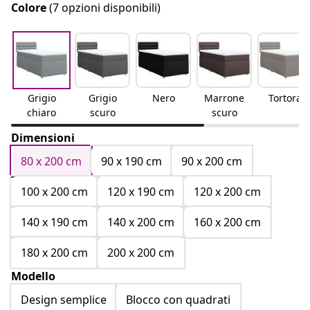
Colore
(7 opzioni disponibili)
Grigio
Grigio
Nero
Marrone
Tortora
chiaro
scuro
scuro
Dimensioni
80 x 200 cm
90 x 190 cm
90 x 200 cm
100 x 200 cm
120 x 190 cm
120 x 200 cm
140 x 190 cm
140 x 200 cm
160 x 200 cm
180 x 200 cm
200 x 200 cm
Modello
Design semplice
Blocco con quadrati