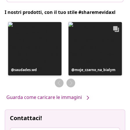
I nostri prodotti, con il tuo stile #sharemevidaxl
Post
saudades.wd
Post
moje_czarno_na_bialym
pubblicato
pubblicato
da
da
Guarda come caricare le immagini
Contattaci!