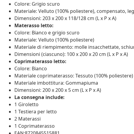
Colore: Grigio scuro
Materiale: Velluto (100% poliestere), compensato, le
Dimensioni: 203 x 200 x 118/128 cm (L x P x A)
Materasso letto:
Colore: Bianco e grigio scuro
Materiale: Velluto (100% poliestere)
Materiale di riempimento: molle insacchettate, schi
Dimensioni (ciascuno): 100 x 200 x 20 cm (L x P x A)
Coprimaterasso letto:
Colore: Bianco
Materiale coprimaterasso: Tessuto (100% poliestere)
Materiale imbottitura: Gommapiuma
Dimensioni: 200 x 200 x 5 cm (L x P x A)
La consegna include:
1 Giroletto
1 Testiera per letto
2 Materassi
1 Coprimaterasso
EAN:8720845515881