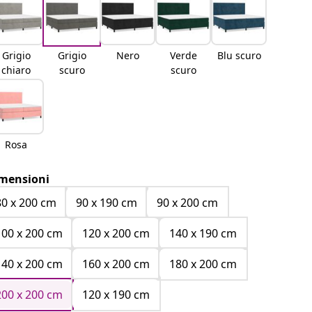
Grigio
Grigio
Nero
Verde
Blu scuro
chiaro
scuro
scuro
Rosa
mensioni
80 x 200 cm
90 x 190 cm
90 x 200 cm
100 x 200 cm
120 x 200 cm
140 x 190 cm
140 x 200 cm
160 x 200 cm
180 x 200 cm
200 x 200 cm
120 x 190 cm