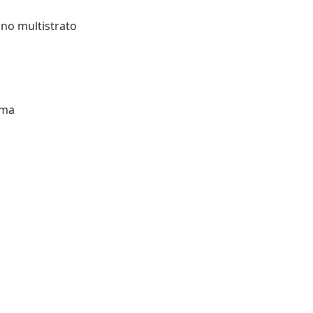
gno multistrato
uma