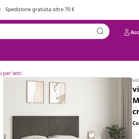
Spedizione gratuita oltre 70 €
Ac
i per letti
vi
v
M
c
Co