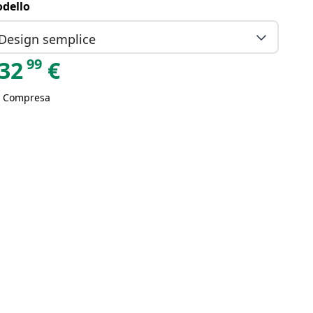
dello
Design semplice
99
32
€
A Compresa