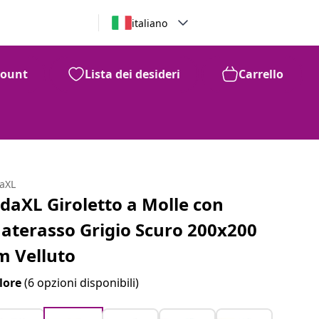
italiano
count
Lista dei desideri
Carrello
daXL
idaXL Giroletto a Molle con
aterasso Grigio Scuro 200x200
m Velluto
lore
(6 opzioni disponibili)