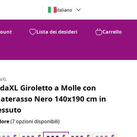
italiano
count
Lista dei desideri
Carrello
daXL
idaXL Giroletto a Molle con
aterasso Nero 140x190 cm in
essuto
lore
(7 opzioni disponibili)