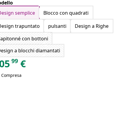
dello
Design semplice
Blocco con quadrati
Design trapuntato
pulsanti
Design a Righe
apitonné con bottoni
esign a blocchi diamantati
99
05
€
A Compresa