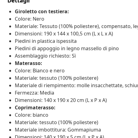
Dettagli
Giroletto con testiera:
Colore: Nero
Materiale: Tessuto (100% poliestere), compensato, le
Dimensioni: 190 x 144 x 100,5 cm (L x L x A)
Piedini in plastica ispessita
Piedini di appoggio in legno massello di pino
Assemblaggio richiesto: Sì
Materasso:
Colore: Bianco e nero
Materiale: tessuto (100% poliestere)
Materiale di riempimento: molle insacchettate, schi
Fermezza: Media
Dimensioni: 140 x 190 x 20 cm (L x P x A)
Coprimaterasso:
Colore: bianco
Materiale: tessuto (100% poliestere)
Materiale imbottitura: Gommapiuma
Dimensioni: 140 x 190 x 5 cm (L x P x A)