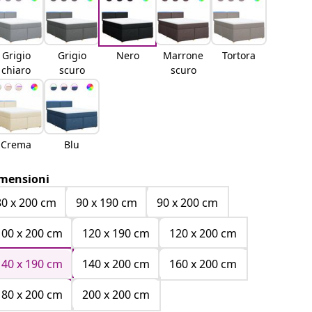
Grigio
Grigio
Nero
Marrone
Tortora
chiaro
scuro
scuro
Crema
Blu
mensioni
80 x 200 cm
90 x 190 cm
90 x 200 cm
100 x 200 cm
120 x 190 cm
120 x 200 cm
140 x 190 cm
140 x 200 cm
160 x 200 cm
180 x 200 cm
200 x 200 cm