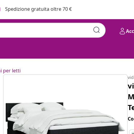
Spedizione gratuita oltre 70 €
Ac
i per letti
vi
v
M
T
Co