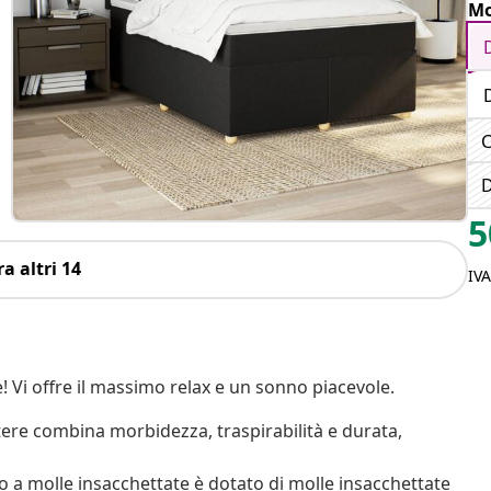
Mo
C
D
5
a altri 14
IV
 Vi offre il massimo relax e un sonno piacevole.
stere combina morbidezza, traspirabilità e durata,
 a molle insacchettate è dotato di molle insacchettate