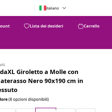
italiano
count
Lista dei desideri
Carrello
daXL
idaXL Giroletto a Molle con
aterasso Nero 90x190 cm in
essuto
lore
(8 opzioni disponibili)