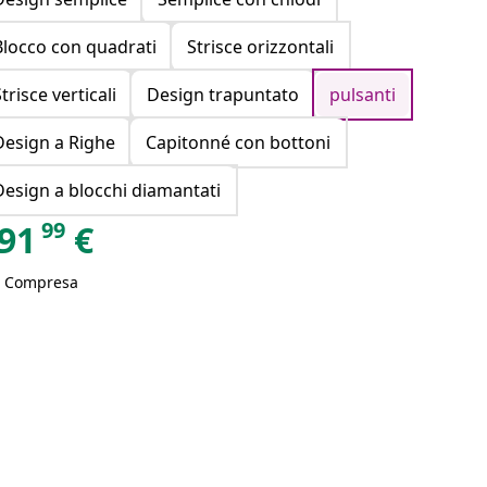
Blocco con quadrati
Strisce orizzontali
trisce verticali
Design trapuntato
pulsanti
Design a Righe
Capitonné con bottoni
Design a blocchi diamantati
99
91
€
A Compresa