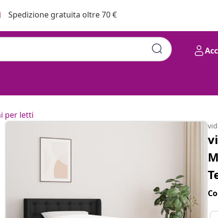
Spedizione gratuita oltre 70 €
Ac
i per letti
vi
v
M
T
Co