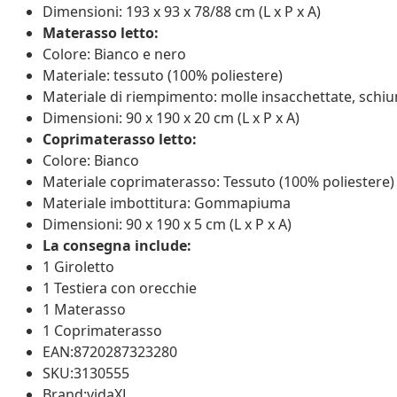
Dimensioni: 193 x 93 x 78/88 cm (L x P x A)
Materasso letto:
Colore: Bianco e nero
Materiale: tessuto (100% poliestere)
Materiale di riempimento: molle insacchettate, schi
Dimensioni: 90 x 190 x 20 cm (L x P x A)
Coprimaterasso letto:
Colore: Bianco
Materiale coprimaterasso: Tessuto (100% poliestere)
Materiale imbottitura: Gommapiuma
Dimensioni: 90 x 190 x 5 cm (L x P x A)
La consegna include:
1 Giroletto
1 Testiera con orecchie
1 Materasso
1 Coprimaterasso
EAN:8720287323280
SKU:3130555
Brand:vidaXL