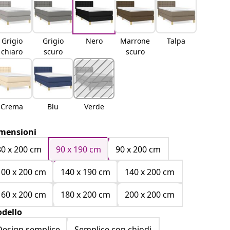
Grigio
Grigio
Nero
Marrone
Talpa
chiaro
scuro
scuro
Crema
Blu
Verde
mensioni
80 x 200 cm
90 x 190 cm
90 x 200 cm
100 x 200 cm
140 x 190 cm
140 x 200 cm
160 x 200 cm
180 x 200 cm
200 x 200 cm
dello
Design semplice
Semplice con chiodi